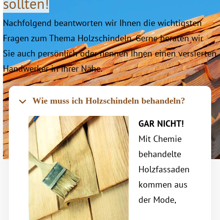
sollten!
Nachfolgend beantworten wir Ihnen die wichtigsten
Fragen zum Thema Holzschindeln. Gerne beraten wir
Sie auch persönlich oder nennen Ihnen einen versierten
Handwerker in Ihrer Nähe.
Wie muss ich Holzschindeln behandeln?
GAR NICHT!
Mit Chemie
behandelte
Holzfassaden
kommen aus
der Mode,